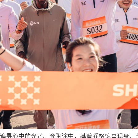
态追寻心中的光芒。奔跑途中，基普乔格惊喜现身，