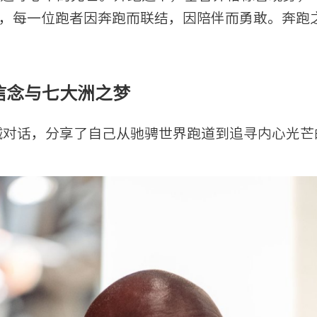
内核，每一位跑者因奔跑而联结，因陪伴而勇敢。奔
信念与七大洲之梦
诚对话，分享了自己从驰骋世界跑道到追寻内心光芒