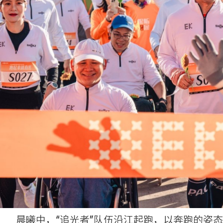
晨曦中，“追光者”队伍沿江起跑，以奔跑的姿