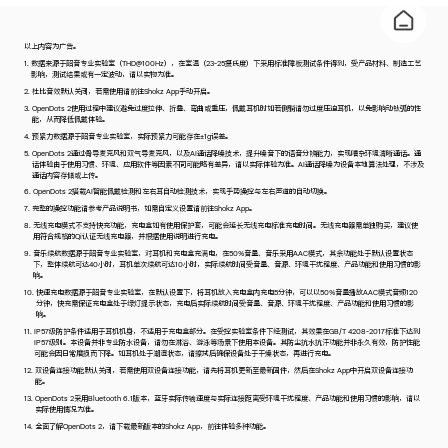
以上内容为广告。
1.
数据来源于韶音专业实验室（THD@100Hz），在室温（23-25摄氏度）下采用标准障板测试条件得到，受产品材料、制造工艺
2.
3.
OpenDots 2使用过程中建议避免过度拉伸、折叠、弯曲或重压，佩戴耳机时如若侧躺请勿过度压迫耳机，以免影响动钛弧的性
4.
5.
OpenDots 2通过骨导麦克风和双气导麦克风，以及AI通话降噪技术，提升噪音下的语音分辨能力，实现嘈杂环境清晰通话。通
话体验由于使用习惯、环境、应用软件等因素不同可能略有差异，请以实际体验为⁠⁠准。AI通话降噪为设备本地算法处理，不涉及
6.
7.
8.
无线充电模式不支持快充功能，充电盒如有使用保护套，可能会延长无线充电标准充电时间。无线充电器需单独购买，建议使
9.
音乐续航数据源于韶音专业实验室，对耳机和充电盒充满电，在50%音量、音乐采用AAC模式，其余功能处于默认设置状态
下，整体续航可达40小时，耳机单次续航可达10小时，实际续航时间受音量、音源、环境干扰程度、产品功能和使用习惯的影
10.
快速充电数据源于韶音专业实验室，在默认设置下，将耳机放入充电盒内充电5分钟，可以以50%音量播放AAC模式音频120
分钟，快充需保证充电盒处于绿灯提示状态，充电后实际续航时间受音量、音源、环境干扰程度、产品功能和使用习惯的影
响。
11.
IP57级防护条件适用于耳机机身，不适用于充电盒部分。在受控实验室条件下经测试，其效果在GB/T 4208-2017标准下达到
IP57级别。本设备并非专业防水设备，请勿在淋浴、游泳等场景下使用本设备。其防尘抗水抗汗功能并非永久有效，防护性能
12.
双设备连接功能默认关闭，若需使用双设备连接功能，请先将耳机更新至最新固件，然后在Shokz App中开启双设备连接功
13.
OpenDots 2采用Bluetooth 6.1版本，蓝牙实际传输速度与实际连接距离受环境干扰程度、产品功能和使用习惯的影响，请以