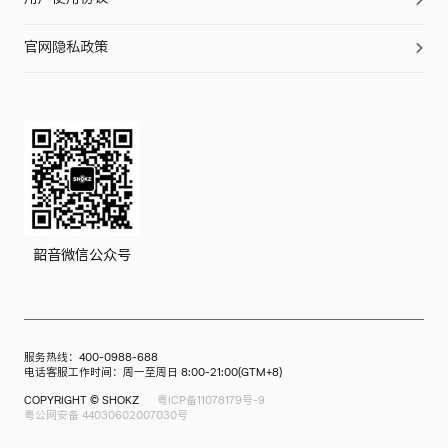
工艺科技
OpenDots ONE
合作支持
用户使用协议
OpenFit 2
售后服务
OpenFit
门店查询
官网隐私政策
OpenFit Air
OpenRun Pro 2
OpenRun Pro 2 EK联名款
OpenRun Pro
OpenRun Air
OpenMove
韶音微信公众号
OpenSwim Pro
服务热线：400-0988-688
电话客服工作时间：周一至周日 8:00-21:00(GTM+8)
COPYRIGHT © SHOKZ
粤ICP备11078179号-9