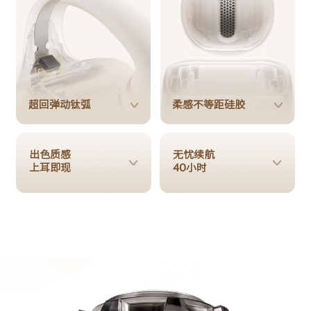
超回弹动钛弧
柔感不等距硅胶
出色质感
无忧续航
上耳即现
40小时