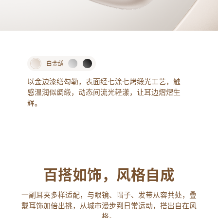
白金缮
以金边漆缮勾勒，表面经七涂七烤缎光工艺，触
感温润似绸缎，动态间流光轻漾，让耳边熠熠生
辉。
百搭如饰，风格自成
一副耳夹多样适配，与眼镜、帽子、发带从容共处，叠
戴耳饰加倍出挑，从城市漫步到日常运动，搭出自在风
格。