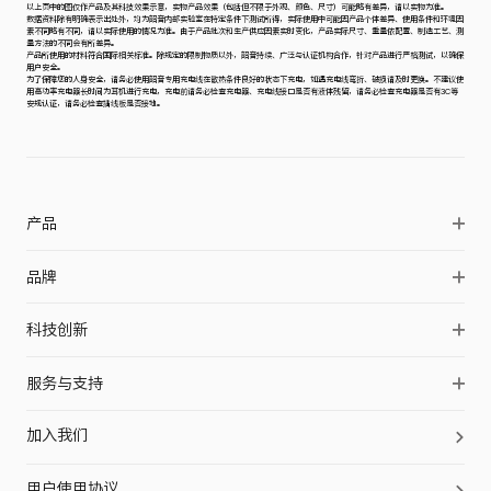
14.
以上页中的图仅作产品及其科技效果示意，实物产品效果（包括但不限于外观、颜色、尺寸）可能略有差异，请以实物为准。
数据资料除有明确表示出处外，均为韶音内部实验室在特定条件下测试所得，实际使用中可能因产品个体差异、使用条件和环境因
素不同略有不同，请以实际使用的情况为准。由于产品批次和生产供应因素实时变化，产品实际尺寸、重量依配置、制造工艺、测
量方法的不同会有所差异。
产品所使用的材料符合国际相关标准。除规定的限制物质以外，韶音持续、广泛与认证机构合作，针对产品进行严格测试，以确保
用户安全。
为了保障您的人身安全，请务必使用韶音专用充电线在散热条件良好的状态下充电，如遇充电线弯折、破损请及时更换。不建议使
用高功率充电器长时间为耳机进行充电，充电前请务必检查充电器、充电线接口是否有液体残留，请务必检查充电器是否有3C等
产品
OpenSwim Pro 2
品牌
OpenDots 2
品牌简介
科技创新
OpenDots Air
品牌历史
声学科技
OpenFit Pro
服务与支持
品牌伙伴
防护科技
OpenFit 2+
Shokz Care+
品牌动态
加入我们