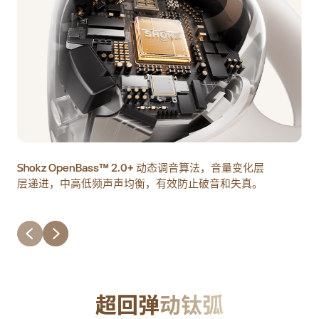
Shokz OpenBass™ 2.0+ 动态调音算法，音量变化层
S
层递进，中高低频声声均衡，有效防止破音和失真。
音
每
超回弹
动钛弧