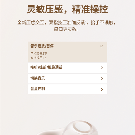
灵敏压感，精准操控
全新压感交互，双指按压准确反馈
，抬手不误触，
7
感知更灵敏。
音乐播放/暂停
单指敲击2下
双指按压1下
接听/挂断/拒绝通话
双指按压
切换音乐
1下接通/挂断电话
2下拒绝通话
双指按压2下
音量控制
左耳机能量舱可切换上一首
右耳机能量舱可切换下一首
双指长按
左耳能量舱减小音量
右耳能量舱增大音量