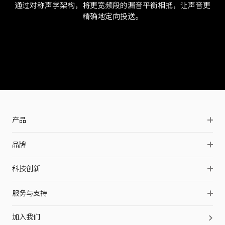
通过对称声学架构，将更宽频段的漏音平衡相抵，让声音更
精确地定向投送。
产品
OpenSwim Pro 2
品牌
OpenDots 2
品牌简介
科技创新
OpenDots Air
品牌历史
声学科技
OpenFit Pro
服务与支持
品牌伙伴
防护科技
OpenFit 2+
Shokz Care+
品牌动态
加入我们
工艺科技