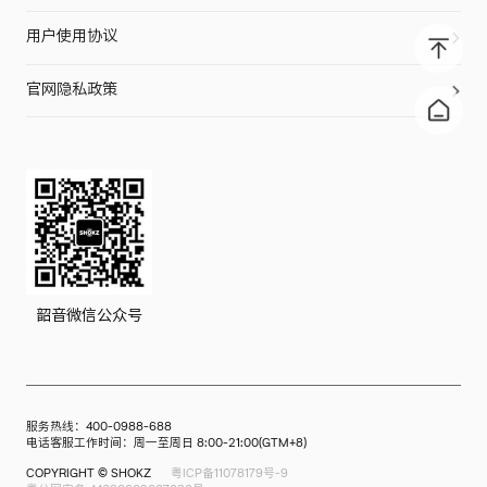
OpenDots ONE
合作支持
用户使用协议
OpenFit 2
售后服务
OpenFit
门店查询
官网隐私政策
OpenFit Air
OpenRun Pro 2
OpenRun Pro 2 EK联名款
OpenRun Pro
OpenRun Air
OpenMove
韶音微信公众号
OpenSwim Pro
服务热线：400-0988-688
电话客服工作时间：周一至周日 8:00-21:00(GTM+8)
COPYRIGHT © SHOKZ
粤ICP备11078179号-9