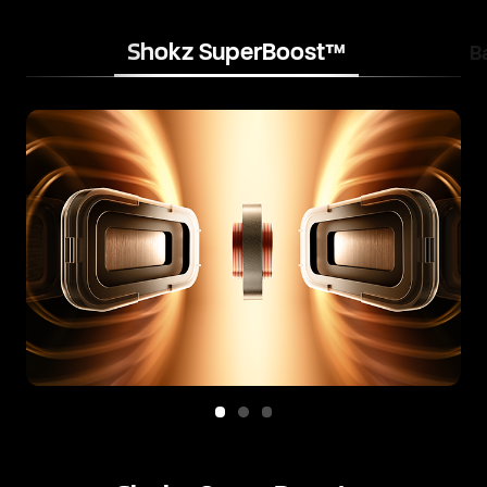
Shokz SuperBoost™