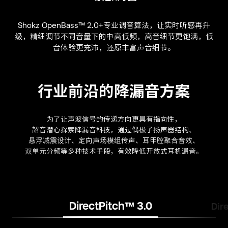
Shokz OpenBass™ 2.0+专业调音算法，让实时听感再升
级，精细调节不同音量下的中高低频，高音细节更饱满，低
音体验更充沛，还原丰富声音细节。
行业前沿的降漏音方案
为了让声波信号的传递方向更具有指向性，
韶音潜心探索降漏音科技，通过偶极子扬声器结构、
悬浮减震设计、定向声场模组传声、耳甲腔聚合音效、
双单元分频等多种技术手段，有效降低开放式耳机漏音。
DirectPitch™ 3.0
Dir