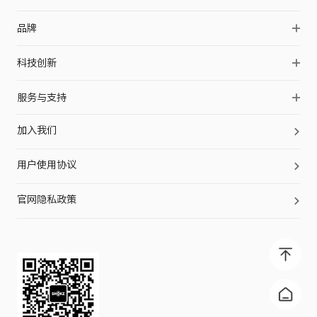
OpenSwim Pro 2
品牌
OpenDots 2
品牌简介
科技创新
OpenDots Air
品牌历史
声学科技
OpenFit Pro
服务与支持
品牌伙伴
防护科技
OpenFit 2+
Shokz Care+
品牌动态
加入我们
工艺科技
OpenDots ONE
合作支持
用户使用协议
OpenFit 2
售后服务
OpenFit
门店查询
官网隐私政策
OpenFit Air
OpenRun Pro 2
OpenRun Pro 2 EK联名款
OpenRun Pro