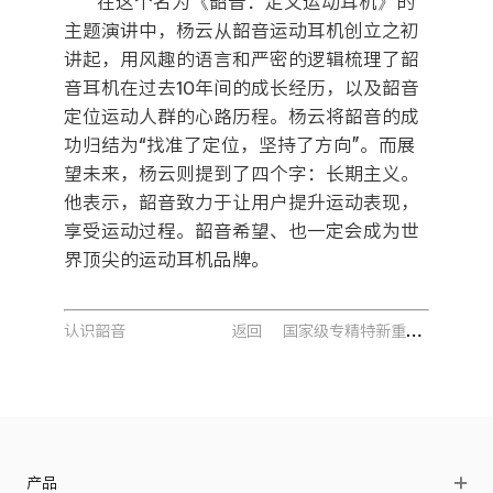
在这个名为《韶音：定义运动耳机》的
主题演讲中，杨云从韶音运动耳机创立之初
讲起，用风趣的语言和严密的逻辑梳理了韶
音耳机在过去10年间的成长经历，以及韶音
定位运动人群的心路历程。杨云将韶音的成
功归结为“找准了定位，坚持了方向”。而展
望未来，杨云则提到了四个字：长期主义。
他表示，韶音致力于让用户提升运动表现，
享受运动过程。韶音希望、也一定会成为世
界顶尖的运动耳机品牌。
国家级专精特新重点“小巨人”企业，韶音科技榜上有名
认识韶音
返回
产品