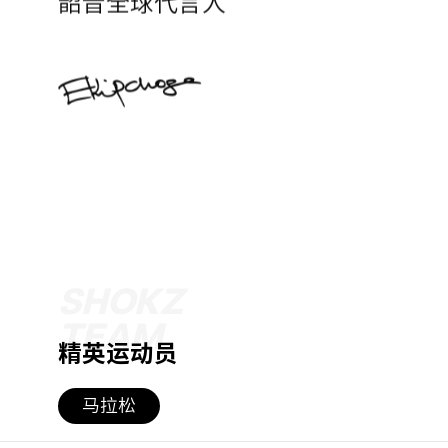
SHOKZ
TEAM
精英运动员
马拉松