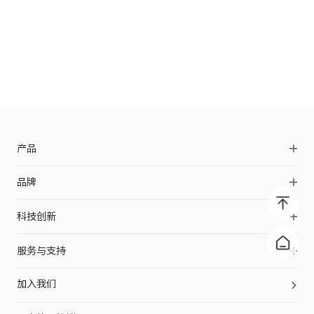
产品
OpenSwim Pro 2
品牌
OpenDots 2
品牌简介
科技创新
OpenDots Air
品牌历史
声学科技
OpenFit Pro
服务与支持
品牌伙伴
防护科技
OpenFit 2+
Shokz Care+
品牌动态
加入我们
工艺科技
OpenDots ONE
合作支持