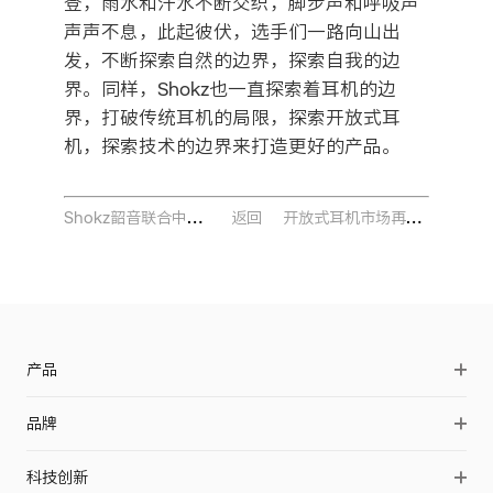
登，雨水和汗水不断交织，脚步声和呼吸声
声声不息，此起彼伏，选手们一路向山出
发，不断探索自然的边界，探索自我的边
界。同样，Shokz也一直探索着耳机的边
界，打破传统耳机的局限，探索开放式耳
机，探索技术的边界来打造更好的产品。
Shokz韶音联合中国标准化研究院发布业内首个骨传导耳机团体标准
开放式耳机市场再迎力作 Shokz韶音春季新品重磅发布
返回
产品
OpenSwim Pro 2
品牌
OpenDots 2
品牌简介
科技创新
OpenDots Air