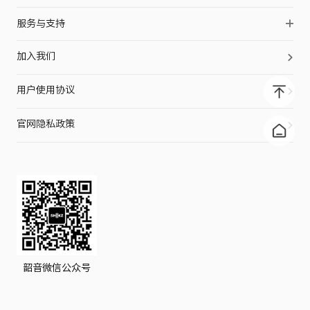
品牌历史
声学科技
OpenFit Pro
服务与支持
品牌伙伴
防护科技
OpenFit 2+
Shokz Care+
品牌动态
加入我们
工艺科技
OpenDots ONE
合作支持
用户使用协议
OpenFit 2
售后服务
OpenFit
门店查询
官网隐私政策
OpenFit Air
OpenRun Pro 2
OpenRun Pro 2 EK联名款
OpenRun Pro
OpenRun Air
OpenMove
韶音微信公众号
OpenSwim Pro