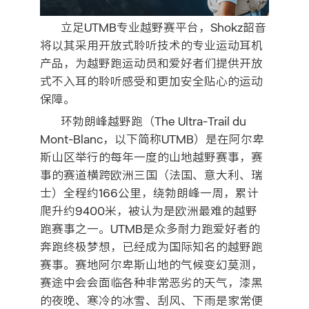
立足UTMB专业越野赛平台，Shokz韶音
将以其采用开放式聆听技术的专业运动耳机
产品，为越野跑运动员和爱好者们提供开放
式不入耳的聆听感受和更加安全贴心的运动
保障。
环勃朗峰越野跑（The Ultra-Trail du
Mont-Blanc，以下简称UTMB）是在阿尔卑
斯山区举行的每年一度的山地越野赛事，赛
事的赛道横跨欧洲三国（法国、意大利、瑞
士）全程约166公里，绕勃朗峰一周，累计
爬升约9400米，被认为是欧洲最难的越野
跑赛事之一。UTMB是众多耐力跑爱好者的
奔跑终极梦想，已经成为国际知名的越野跑
赛事。赛地阿尔卑斯山地的气候变幻莫测，
赛途中会会面临各种非常恶劣的天气，漆黑
的夜晚、寒冷的冰雪、刮风、下雨是家常便