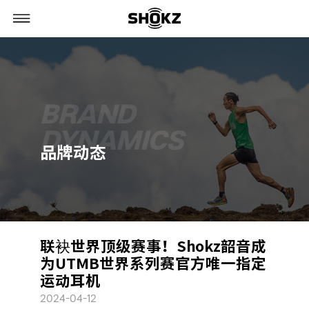
BRAND
DYNAMICS
品牌动态
联袂世界顶级赛事！Shokz韶音成
为UTMB世界系列赛官方唯一指定
运动耳机
2024-04-12